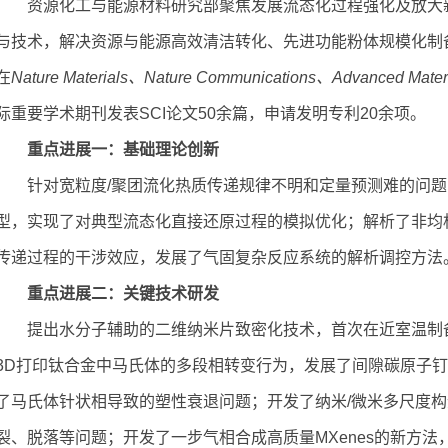
资源化工与能源材料研究部聚焦发展流态化过程强化及放大
与技术，解决资源与能源高效清洁转化、先进功能粉体规模化制备
在
Nature Materials、Nature Communications、Advanced Mater
际重要学术期刊发表SCI论文50余篇，申请发明专利20余项。
重点进展一：基础理论创新
针对宽粒度/聚团流化热质传递规律不明和定量预测难的问题
型，实现了对典型流态化直接还原过程的模拟优化；解析了非均
传递过程的干涉效应，发展了气固复杂反应系统的解析调控方法
重点进展二：关键技术研发
提出水分子辅助的二维纳米片致密化技术，首次在近室温制
3D打印钛合金中马氏体的多段相转变行为，发展了间隙碳原子
了马氏体针状相导致的塑性衰退问题；开发了纳米/微米多尺度
裂、脱落等问题；开发了一步气相合成高质量MXenes的新方