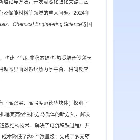
新理论与方法，开发流态化强化关键工艺
及储能材料等领域的重大问题。2024年
ials、Chemical Engineering Science
等国
，构建了气固非稳态结构-热质耦合传递模
相动态界面对系统热力学平衡、相间反应
。
备了高密实、高强度范德华块体；探明了
钉扎稳定高塑性斜方马氏体的新方法，解决
构造微结构技术，解决了电沉积铁过程中开
法，成本降低了约2个数量级；完成了多元预