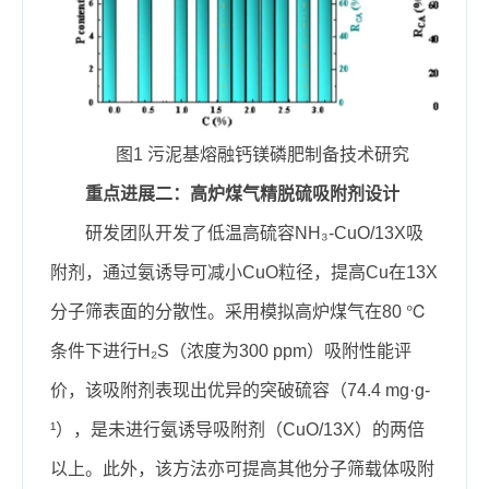
图1 污泥基熔融钙镁磷肥制备技术研究
重点进展二：高炉煤气精脱硫吸附剂设计
研发团队开发了低温高硫容NH₃-CuO/13X吸
附剂，通过氨诱导可减小CuO粒径，提高Cu在13X
分子筛表面的分散性。采用模拟高炉煤气在80 ℃
条件下进行H₂S（浓度为300 ppm）吸附性能评
价，该吸附剂表现出优异的突破硫容（74.4 mg·g-
¹），是未进行氨诱导吸附剂（CuO/13X）的两倍
以上。此外，该方法亦可提高其他分子筛载体吸附