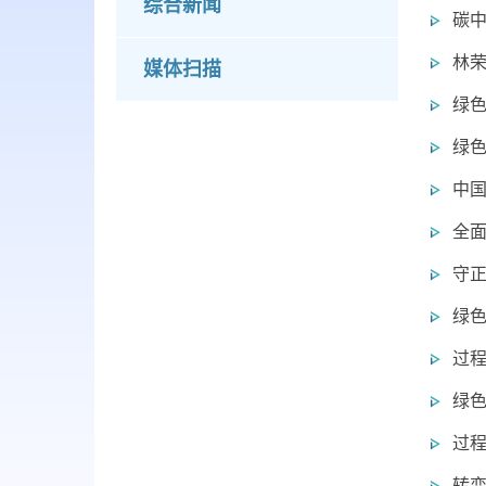
综合新闻
碳
林
媒体扫描
绿色
绿
中
全面
守
绿色
过程
绿
过程
转变