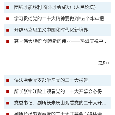
团结才能胜利 奋斗才会成功（人民论坛）
学习贯彻党的二十大精神要做到“五个牢牢把握”
开辟马克思主义中国化时代化新境界
高举伟大旗帜 创造新的伟业——热烈庆祝中国共产党第二十次全国代表大会开幕
更多>>
湿法冶金党支部学习党的二十大报告
所长张锁江院士观看党的二十大开幕会心得体会
党委书记、副所长朱庆山观看党的二十大开幕会心得体会
副所长杨超观看党的二十大开幕会心得体会