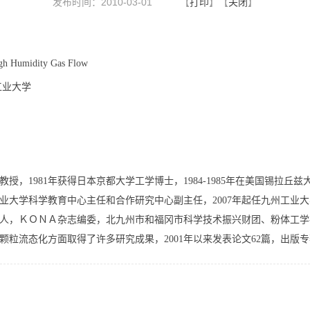
发布时间：2010-03-01
【
打印
】【
关闭
】
High Humidity Gas Flow
州工业大学
学教授，1981年获得日本京都大学工学博士，1984-1985年在美国锡拉丘兹大学
工业大学科学教育中心主任和合作研究中心副主任，2007年起任九州工
人，ＫＯＮＡ杂志编委，北九州市和福冈市科学技术振兴财团、粉体工学
粒流态化方面取得了许多研究成果，2001年以来发表论文62篇，出版专