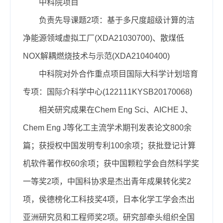
中科院项目
负责
先导
课题
2项
：基于多尺度超级计算的洁
净能源领域虚拟工厂(XDA21030700)、散煤低
NOX解耦燃烧技术与示范(XDA21040400)
中科院对外合作重点项目国际大科学计划培育
专项
：
国际介科学中心
(
122111KYSB20170068
)
相关研究成果在Chem Eng Sci、AICHE J、
Chem Eng J等化工主流学术期刊发表论文800余
篇；获授权中国发明专利100余项；获批登记计算
机软件著作权60余项；获中国颗粒学会自然科学奖
一等奖2项，中国科协求是杰出青年成果转化奖2
项，侯德榜化工科技奖4项，日本化学工学会杰出
亚洲研究员和工程师奖2项。
研究部
牵头组织全国