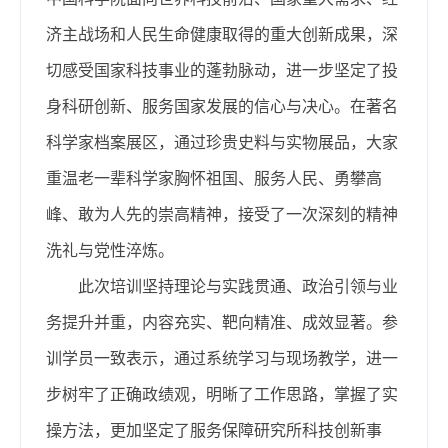
济主战场和人民生命健康取得的重大创新成果，深
切感受国家科技事业的蓬勃脉动，进一步坚定了投
身科研创新、服务国家发展的信心与决心。在著名
科学家档案展区，通过珍贵史料与实物展品，大家
重温老一辈科学家胸怀祖国、服务人民、勇攀高
峰、敢为人先的崇高精神，接受了一次深刻的精神
洗礼与党性淬炼。
此次培训坚持理论与实践贯通、政治引领与业
务提升并重，内容充实、靶向精准、成效显著。参
训学员一致表示，通过系统学习与现场教学，进一
步树牢了正确政绩观，明晰了工作思路，掌握了实
操方法，更加坚定了服务保障研究所科技创新事