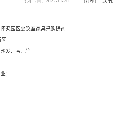
发布时间：2022-10-20
【
打印
】【
关闭
】
所怀柔园区会议室家具采购磋商
街区
、沙发、茶几等
企业；
；