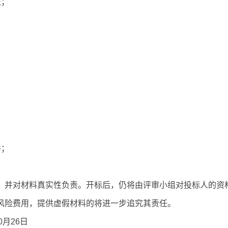
证；
件；
，并对材料真实性负责。
开标后，仍将由评审小组对投标人的资
风险费用
，
提供虚假材料的将进一步追究其责任。
0月2
6
日