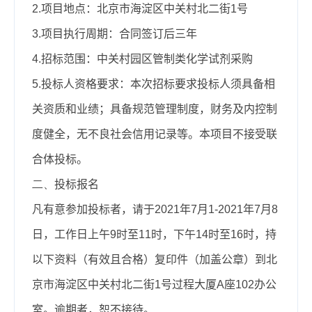
2.
项目地点：北京市海淀区中关村北二街
1
号
3.
项目执行周期：合同签订后三年
4.
招标范围：中关村园区管制类化学试剂采购
5.
投标人资格要求：本次招标要求投标人须具备相
关资质和业绩；具备规范管理制度，财务及内控制
度健全，无不良社会信用记录等。本项目不接受联
合体投标。
二、
投标报名
凡有意参加投标者，请于
2021
年
7
月
1-2021
年
7
月
8
日，工作日上午
9
时至
11
时，下午
14
时至
16
时，持
以下资料（有效且合格）复印件（加盖公章）到北
京市海淀区中关村北二街
1
号过程大厦
A
座
102
办公
室。逾期者，恕不接待。