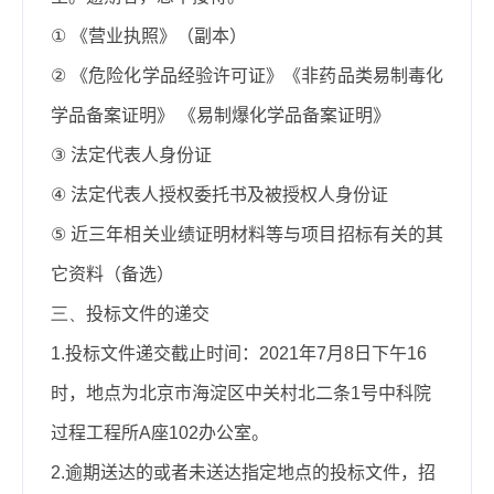
①
《营业执照》（副本）
②
《危险化学品经验许可证》《非药品类易制毒化
学品备案证明》 《易制爆化学品备案证明》
③
法定代表人身份证
④
法定代表人授权委托书及被授权人身份证
⑤
近三年相关业绩证明材料等与项目招标有关的其
它资料（备选）
三、
投标文件的递交
1.
投标文件递交截止时间：
2021
年
7
月
8
日下午
16
时，地点为北京市海淀区中关村北二条
1
号中科院
过程工程所
A
座
102
办公室。
2.
逾期送达的或者未送达指定地点的投标文件，招