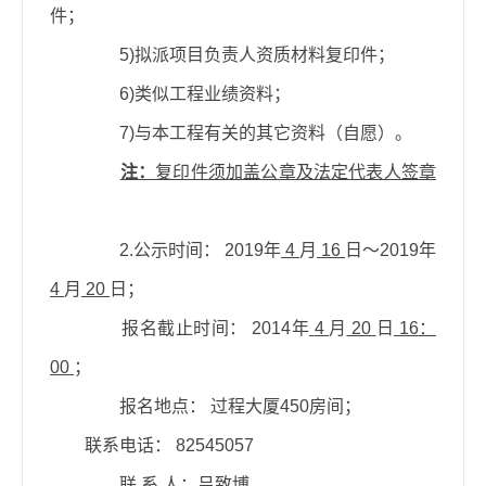
件；
5)
拟派项目负责人资质材料复印件；
6)
类似工程业绩资料；
7)
与本工程有关的其它资料（自愿）。
注：
复印件须加盖公章及法定代表人签章
2.
公示时间：
2019
年
4
月
16
日～
2019
年
4
月
20
日；
报名截止时间：
2014
年
4
月
20
日
16
：
00
；
报名地点： 过程大厦
450
房间；
联系电话：
82545057
联 系 人：吕致博