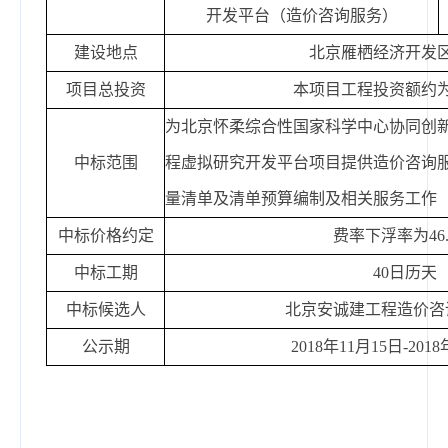
开发平台（造价咨询服务）
建设地点
北京雁栖经济开发
项目总投资
本项目工程投资额约
为北京怀柔综合性国家科学中心协同创
中标范围
程虚拟研究开发平台项目提供造价咨询
量清单及清单预算编制及相关服务工作
中标价格约定
费率下浮率为
46
中标工期
40
日历天
中标候选人
北京安诚建工程造价咨
公示期
2018
年
11
月
15
日
-2018