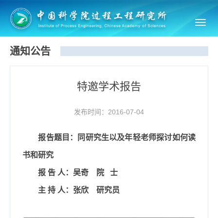
Toggl
navig
通知公告
特邀学术报告
发布时间：2016-07-04
报告题目：
同研究生以及年轻老师探讨如何读
书和研究
报 告 人：
吴奇
院
士
主 持 人：
张欣
研究员