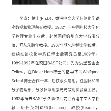
吴奇：博士
(Ph.D)
，香港中文大学伟伦化学讲
座教授和物理荣誉教授。
1982
年于中国科技大学化
学物理专业毕业后，赴美国纽约州立大学石溪分
校，师从朱鹏年教授。
1987
年获化学博士学位后，
继续在该校化学系任博士后研究员至
1989
年。
1989-1992
年在德国
BASF
公司：先为洪堡基金会
Fellow
，在
Dieter Horn
博士的指导下同
Wolfgang
Schrof
博士合作一年；后获永久雇用，任固体和高
分子物理部、分散体系组激光光散射实验室主管。
1992
年辞去
BASF
永久职位后前往香港中文大学任
教，历任英制讲师
(Lecturer)
、教授
(Reader
，