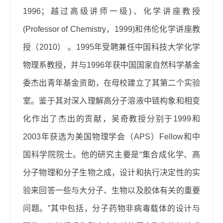
1996
；越过高级讲师一级
)
、化学讲座教授
(Professor of Chemistry
，
1999)
和伟伦化学讲座教
授（
2010
）
。
1995
年受聘兼任中国科技大学化学
物理系教授，并与
1996
年获中国国家自然科学基金
委杰出青年基金资助，在母校建立了其第二个实验
室。鉴于其对深入理解高分子溶液中链构象和相变
化作出了杰出的贡献，吴奇教授分别于
1999
和
2003
年获选为美国物理学会（
APS
）
Fellow
和中
国科学院院士。他的研究主要是“集合成化学、高
分子物理和分子生物之成，设计和执行决定性的实
验来回答一些与大分子、生物以及胶体有关的重要
问题。”其中包括，分子药物非病毒载体的设计与