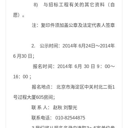
8)
与招标工程有关的其它资料（自
愿）。
注：复印件须加盖公章及法定代表人签章
2.
公示时间：
2014
年
6
月
24
日～
2014
年
6
月
30
日；
报名时间：
2014
年
6
月
30
日
9
：
00
～
16
：
00
；
报名地点： 北京市海淀区中关村北二街
1
号过程大厦
605
房间；
联 系 人： 赵秋 刘黎光
联系电话：
010-82544875