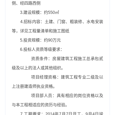
侧、经四路西侧
3.
建设规模：约
550
㎡
4.
招标内容：
土建、门窗、粗装修、水电安装
等
，详见工程量清单和施工图纸
5.
投资规模：约
90
万元
6.
投标人资质等级要求：
资质条件：
房屋建筑工程施工总承包
贰
级及以上的法人或其他组织。
项目经理资格：建筑工程专业二级及以
上注册建造师执业资格。
项目部人员：具有相应的岗位资格以及
与本工程相适应的资历与经验。
7.
工期要求：
2014
年
7
月
7
日开工，
9
月
4
日竣