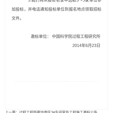
3.
我们将从报名名录中选取
3
～
5
家单位参
加投标，并电话通知投标单位到报名地点领取招标
文件。
邀标单位： 中国科学院过程工程研究所
2014
年
6
月
23
日
上一篇：过程工程所廊坊南区3#车间室外工程施工邀标公告