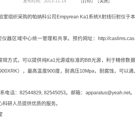
发布时间：2013-11-14
【
打印
】【
关闭
】
验室组织采购的帕纳科公司
Empyrean Ka1
系统
X
射线衍射仪于
型仪器区域中心统一管理和共享。预约网址：
http://caslims.c
常规方式，可以提供纯
Ka1
光源或标准的
BB
光源，利于精修数
900XRK
），最高温度
900
度，耐高压
10Mpa
，耐腐蚀，可以通
。
系电话：
82544829, 82545053
。邮箱：
apparatus@yeah.net
心科研人员提供优质的服务。
室