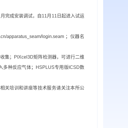
本月完成安装调试，自
11
月
11
日起
进入试运
as.cn/apparatus_seam/login.seam
；仪器名
据收集；
PIXcel3D
矩阵检测器，可进行二维
入多种反应气体；
HSPLUS
专用版
ICSD
数
。相关培训和讲座等技术服务请关注本所公