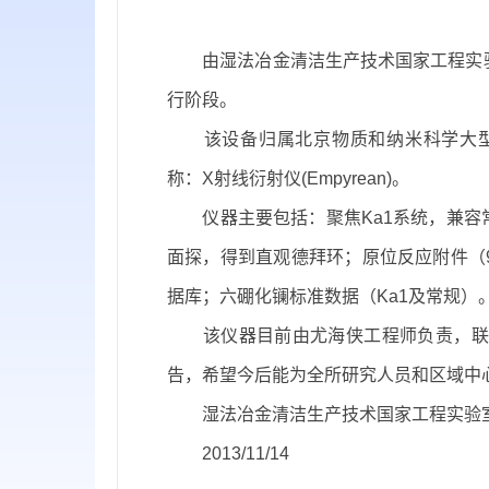
由湿法冶金清洁生产技术国家工程实
行阶段。
该设备归属北京物质和纳米科学大
称：
X
射线衍射仪
(Empyrean)
。
仪器主要包括：聚焦
Ka1
系统，兼容
面探，得到直观德拜环；原位反应附件（
据库；六硼化镧标准数据（
Ka1
及常规）
该仪器目前由尤海侠工程师负责，联
告，希望今后能为全所研究人员和区域中
湿法冶金清洁生产技术国家工程实验
2013/11/14