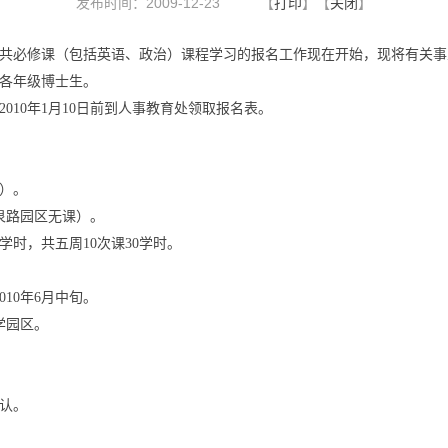
发布时间：2009-12-23
【
打印
】【
关闭
】
学位公共必修课（包括英语、政治）课程学习的报名工作现在开始，现将有关
各年级博士生。
010年1月10日前到人事教育处领取报名表。
二）。
泉路园区无课）。
学时，共五周10次课30学时。
010年6月中旬。
学园区。
认。