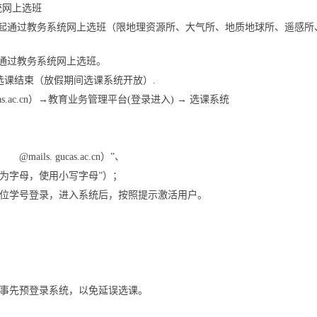
系统网上选班
日9:00起通过教务系统网上选班（限地理资源所、大气所、地质地球所、遥
0起通过教务系统网上选班。
络选课结束（放假期间选课系统开放）.
s.ac.cn）→教育业务管理平台(登录进入) → 选课系统
ls. gucas.ac.cn）”、
位若为字母，使用小写字母”）；
5位学号登录，进入系统后，按照提示激活用户。
事先预登录系统，以免延误选课。