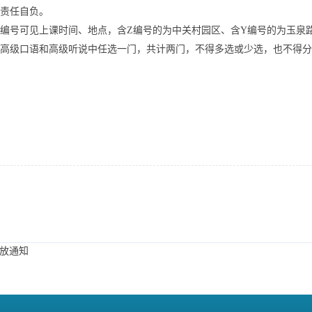
，责任自负。
课程编号可见上课时间、地点，含Z编号的为中关村园区、含Y编号的为玉泉
外从高级口语和高级听说中任选一门，共计两门，不得多选或少选，也不得
发放通知