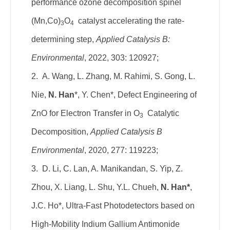
performance ozone decomposition spinel
(Mn,Co)
O
catalyst accelerating the rate-
3
4
determining step,
Applied Catalysis B:
Environmental
, 2022, 303: 120927;
2. A. Wang, L. Zhang, M. Rahimi, S. Gong, L.
Nie,
N. Han
*, Y. Chen*, Defect Engineering of
ZnO for Electron Transfer in O
Catalytic
3
Decomposition,
Applied Catalysis B
Environmental
, 2020, 277: 119223;
3. D. Li, C. Lan, A. Manikandan, S. Yip, Z.
Zhou, X. Liang, L. Shu, Y.L. Chueh,
N. Han*
,
J.C. Ho*, Ultra-Fast Photodetectors based on
High-Mobility Indium Gallium Antimonide