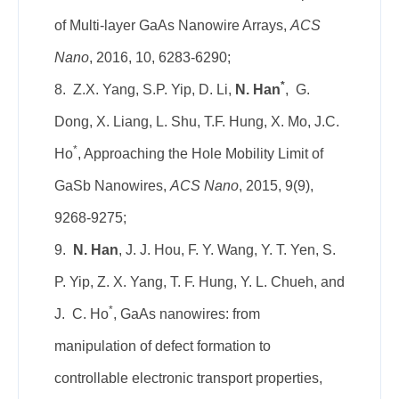
of Multi-layer GaAs Nanowire Arrays,
ACS
Nano
, 2016, 10, 6283-6290;
*
8. Z.X. Yang, S.P. Yip, D. Li,
N.
Han
, G.
Dong, X. Liang, L. Shu, T.F. Hung, X. Mo, J.C.
*
Ho
, Approaching the Hole Mobility Limit of
GaSb Nanowires,
ACS Nano
, 2015, 9(9),
9268-9275;
9.
N. Han
, J. J. Hou, F. Y. Wang, Y. T. Yen, S.
P. Yip, Z. X. Yang, T. F. Hung, Y. L. Chueh, and
*
J. C. Ho
, GaAs nanowires: from
manipulation of defect formation to
controllable electronic transport properties,