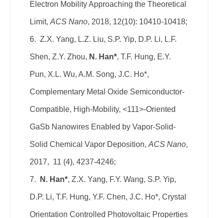
Electron Mobility Approaching the Theoretical
Limit,
ACS Nano
, 2018, 12(10): 10410-10418;
6. Z.X. Yang, L.Z. Liu, S.P. Yip, D.P. Li, L.F.
Shen, Z.Y. Zhou,
N. Han*
, T.F. Hung, E.Y.
Pun, X.L. Wu, A.M. Song, J.C. Ho*,
Complementary Metal Oxide Semiconductor-
Compatible, High-Mobility, <111>-Oriented
GaSb Nanowires Enabled by Vapor-Solid-
Solid Chemical Vapor Deposition,
ACS Nano
,
2017, 11 (4), 4237-4246;
7.
N. Han*
, Z.X. Yang, F.Y. Wang, S.P. Yip,
D.P. Li, T.F. Hung, Y.F. Chen, J.C. Ho*, Crystal
Orientation Controlled Photovoltaic Properties