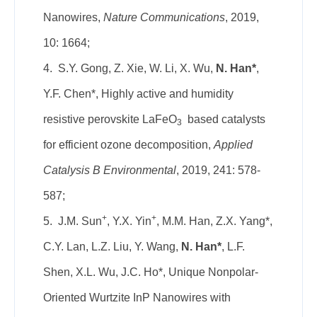
Nanowires,
Nature Communications
, 2019,
10: 1664;
4. S.Y. Gong, Z. Xie, W. Li, X. Wu,
N. Han*
,
Y.F. Chen*, Highly active and humidity
resistive perovskite LaFeO
based catalysts
3
for efficient ozone decomposition,
Applied
Catalysis B Environmental
, 2019, 241: 578-
587;
+
+
5. J.M. Sun
, Y.X. Yin
, M.M. Han, Z.X. Yang*,
C.Y. Lan, L.Z. Liu, Y. Wang,
N. Han*
, L.F.
Shen, X.L. Wu, J.C. Ho*, Unique Nonpolar-
Oriented Wurtzite InP Nanowires with