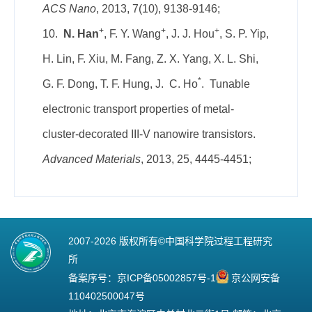
ACS Nano
, 2013, 7(10), 9138-9146;
+
+
+
10.
N. Han
, F. Y. Wang
, J. J. Hou
, S. P. Yip,
H. Lin, F. Xiu, M. Fang, Z. X. Yang, X. L. Shi,
*
G. F. Dong, T. F. Hung, J. C. Ho
. Tunable
electronic transport properties of metal-
cluster-decorated III-V nanowire transistors.
Advanced Materials
, 2013, 25, 4445-4451;
2007-
2026 版权所有©中国科学院过程工程研究
所
备案序号：
京ICP备05002857号-1
京公网安备
110402500047号