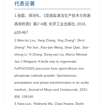
代表论著
1.张懿、郑诗礼, 《亚熔盐清洁生产技术与资源
高效利用》第2~6章, 化学工业出版社, 2016,
p28-467
2.Wen-bo Lou, Yang Zhang, Ying Zhang*, Shi-li
Zheng*, Pei Sun, Xiao-jian Wang, Shan Qiao, Jian-
zhong Li, Yi Zhang, Dong-yan Liu, Marco Wenzel,
Jan J Weigand. A facile way to regenerate
FePO4*2H2O precursor from spent lithium iron
phosphate cathode powder: Spontaneous
precipitation and phase transformation in an acidic
medium. Journal of Alloys and Compounds, 2021:
856, 158148
3.Yang Luo, Yinghong Wu, Chao Huang, Dezhi