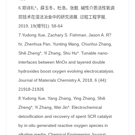
6.郑诗礼*，薛玉冬，杜浩，张懿. 碱性介质活性氧调
控技术在湿法冶金中的研究进展. 过程工程学报,
2019, 19(增刊1): 58-64
7.Yudong Xue, Zachary S. Fishman, Jason A. R？
hr, Zhenhua Pan, Yunting Wang, Chunhui Zhang,
Shili Zheng*, Yi Zhang, Shu Hu*. Tunable nano-
interfaces between MnOx and layered double
hydroxides boost oxygen evolving electrocatalysis.
Journal of Materials Chemistry A, 2018, 6 (44):
21918-21926
8.Yudong Xue, Yang Zhang, Ying Zhang, Shili
Zheng*, Yi Zhang, Wei Jin*. Electrochemical
detoxification and recovery of spent SCR catalyst
by in-situ generated reactive oxygen species in
alkaline media. Chemical Engineering Journal,