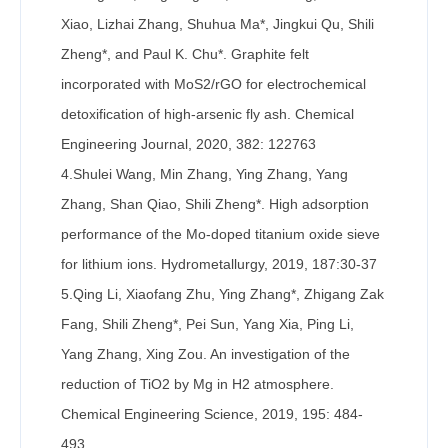
Xiao, Lizhai Zhang, Shuhua Ma*, Jingkui Qu, Shili
Zheng*, and Paul K. Chu*. Graphite felt
incorporated with MoS2/rGO for electrochemical
detoxification of high-arsenic fly ash. Chemical
Engineering Journal, 2020, 382: 122763
4.Shulei Wang, Min Zhang, Ying Zhang, Yang
Zhang, Shan Qiao, Shili Zheng*. High adsorption
performance of the Mo-doped titanium oxide sieve
for lithium ions. Hydrometallurgy, 2019, 187:30-37
5.Qing Li, Xiaofang Zhu, Ying Zhang*, Zhigang Zak
Fang, Shili Zheng*, Pei Sun, Yang Xia, Ping Li,
Yang Zhang, Xing Zou. An investigation of the
reduction of TiO2 by Mg in H2 atmosphere.
Chemical Engineering Science, 2019, 195: 484-
493