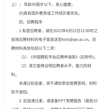
上
）；
年龄4
5周岁以下
，身心健康
；
(5)具有国外教育或工作经历者优先。
四、招聘程序
1.
有意应聘者，请
在2022年
6
月2
2日
12:00时之
前
将应聘材料的电子版发送至
klxh@ipe.ac.cn。应
聘材料具体包括以下二项：
（1）《中国颗粒学会应聘申请表》(见附件)；
（2）其它能够证明应聘者水平、能力的材
料。
未通过初选者，将不通知参加竞聘答辩，材料
恕不退回。
2. 初选通过者，请准备PPT竞聘报告（报告10