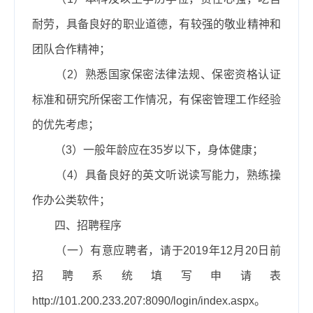
耐劳，具备良好的职业道德，有较强的敬业精神和
团队合作精神；
（
2
）熟悉国家保密法律法规、保密资格认证
标准和研究所保密工作情况，有保密管理工作经验
的优先考虑；
（
3
）一般年龄应在
35
岁以下，身体健康；
（
4
）具备良好的英文听说读写能力，熟练操
作办公类软件；
四、招聘程序
（一）有意应聘者，请于
2019
年
12
月
20
日前
招聘系统填写申请表
http://101.200.233.207:8090/login/index.aspx
。