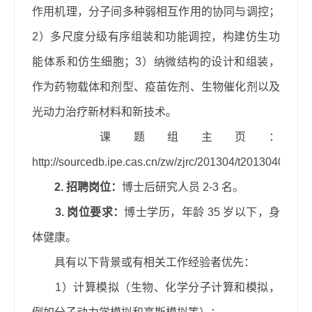
作用机理，分子间多种弱相互作用的协同与调控；
2
）多尺度分级有序组装和功能调控，构建仿生功
能体系和仿生细胞；
3
）纳微结构的设计和组装，
作为药物载体和剂型、疫苗佐剂、生物催化剂以及
光动力治疗新材料和新技术。
课题组主页：
http://sourcedb.ipe.cas.cn/zw/zjrc/201304/t20130409_3
2.
招聘岗位：
博士后研究人员
2-3
名。
3.
岗位要求：
博士学历，年龄
35
岁以下，身
体健康。
具有以下
背景
或有相关工作经验者优先：
1
）计算模拟（生物、化学分子计算和模拟，