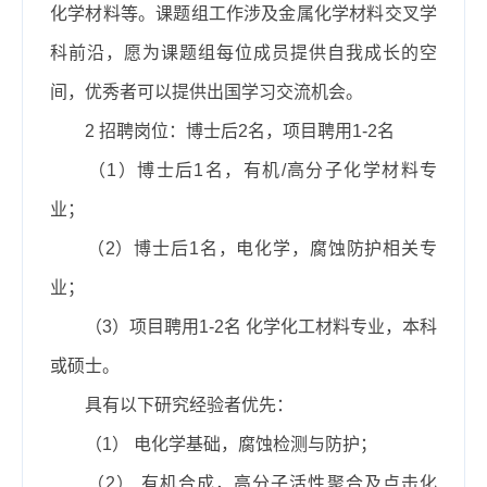
化学材料等。课题组工作
涉及金属化学材料交叉学
科前沿，愿为课题组每位成员提供自我成长的空
间，优秀者可以提供出国学习交流机会。
2
招聘岗位：博士后
2
名，项目聘用
1-2
名
（
1
）博士后
1
名，有机
/
高分子化学材料专
业；
（
2
）博士后
1
名，电化学，腐蚀防护相关专
业；
（
3
）项目聘用
1-2
名
化学化工材料专业，本科
或硕士。
具有以下研究经验者优先：
（1）
电化学基础，腐蚀检测与防护；
（2）
有机合成，高分子活性聚合及点击化