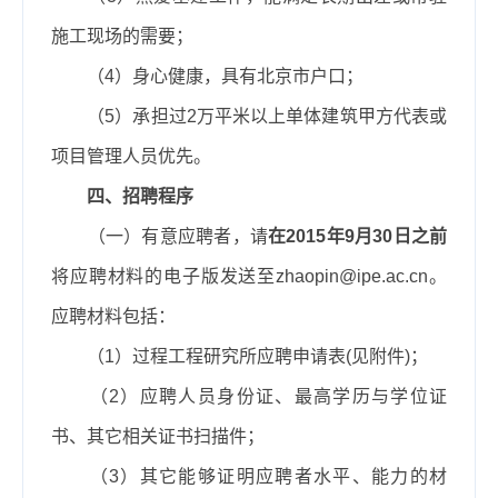
施工现场的需要；
（4）
身心健康，具有北京市户口；
（5）
承担过
2
万平米以上单体建筑甲方代表或
项目管理人员优先。
四、招聘程序
（一）
有意应聘者，请
在
2015
年
9
月
30
日之前
将应聘材料的电子版发送至
zhaopin@ipe.ac.cn
。
应聘材料包括：
（
1
）过程工程研究所应聘申请表
(
见附件
)
；
（
2
）应聘人员身份证、最高学历与学位证
书、其它相关证书扫描件；
（
3
）其它能够证明应聘者水平、能力的材