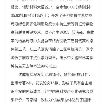
相比，辅助材料大幅减少，废水和
COD
分别减排
35.83%
和
74.91%
以上；开发了头孢类抗生素结晶
母液绿色资源化利用及废水中抗生素等特征污染物
高效脱毒关键技术，以不产生
VOC
、低消耗、高收
率的结晶母液中头孢氨苄络合回收工艺替代高污染
传统工艺，从工艺源头消除了二氯甲烷污染，深度
降低了废液中抗生素残留量，废水中头孢唑林等多
种抗生素去除率达
99%
以上。
该成果授权发明专利
15
件、软件著作权
1
件，
出版专著
2
本，发表论文
15
篇，形成了具有自主知
识产权的创新成果。经中国高科技产业化研究会成
果评价，专家组一致认为“该成果总体达到了国际