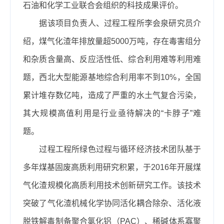
石油和化学工业联合会组织的
科技成果评价
。
据该项目负责人、过程工程所李会泉研究员介
绍，煤气化渣年排放量超5000万吨，存在毒害组分
和杂质含量高、反应活性低、综合利用难等利用难
题，西北大型能源基地综合利用率不到10%，全国
累计堆存数亿吨，造成了严重的水土气复合污染，
其大规模高值利用是行业亟待解决的“卡脖子”难
题。
过程工程所绿色过程与循环经济技术团队
基于
多年煤基固废高质利用研究积累，于2016年开展煤
气化渣规模化高质利用技术创新研究工作。该技术
突破了气化渣机械化学协同活化耦合除杂、活化液
脱铁解毒制备聚合氯化铝（PAC）、稀碱体系寡聚