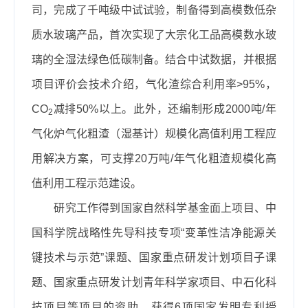
司，完成了
千吨级中试试验
，制备得到高模数低杂
质水玻璃产品，
首次实现了大宗化工品高模数水玻
璃的全湿法绿色低碳制备
。结合中试数据，并根据
项目评价会技术介绍，气化渣综合利用率>95%，
CO
减排50%以上。此外，还编制形成2000吨/年
2
气化炉气化粗渣（湿基计）规模化高值利用工程应
用解决方案，可支撑20万吨/年气化粗渣规模化高
值利用工程示范建设。
研究工作得到国家自然科学基金面上项目、中
国科学院战略性先导科技专项“变革性洁净能源关
键技术与示范”课题、国家重点研发计划项目子课
题、国家重点研发计划青年科学家项目、中石化科
技项目等项目的资助，获得6项国家发明专利授