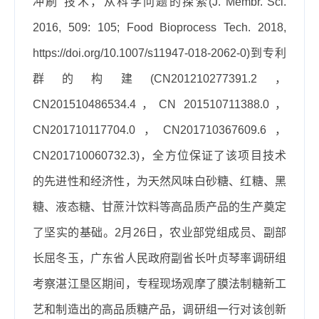
冲刷”
技术
，从科学问题的探索
(J. Membr. Sci.
2016, 509: 105; Food Bioprocess Tech. 2018,
https://doi.org/10.1007/s11947-018-2062-0)
到专利
群的构建
(CN201210277391.2
，
CN201510486534.4
，
CN
201510711388.0
，
CN201710117704.0
，
CN201710367609.6
，
CN201710060732.3)
，全方位保证了该项目技术
的先进性和经济性，为天然风味白砂糖、红糖、黑
糖、液态糖、甘蔗汁饮料等高品质产品的生产奠定
了坚实的基础。
2
月
26
日，农业部党组成员、副部
长屈冬玉，广东省人民政府副省长叶贞琴率调研组
考察湛江垦区期间，专程现场观摩了膜法制糖新工
艺和制造出的高品质糖产品，调研组一行对该创新