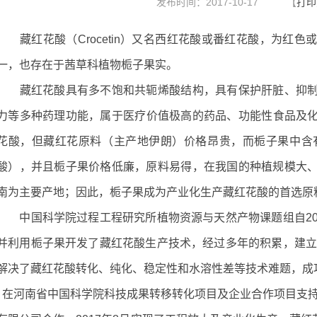
发布时间：2017-10-17
【
打印
藏红花酸（Crocetin）又名西红花酸或番红花酸，为红色
一，也存在于茜草科植物栀子果实。
藏红花酸具有多不饱和共轭烯酸结构，具有保护肝脏、抑制
力等多种药理功能，属于医疗价值极高的药品、功能性食品及化
花酸，但藏红花原料（主产地伊朗）价格昂贵，而栀子果中含有
酸），并且栀子果价格低廉，原料易得，在我国的种植规模大
南为主要产地；因此，栀子果成为产业化生产藏红花酸的首选原
中国科学院过程工程研究所植物资源与天然产物课题组自20
并利用栀子果开发了藏红花酸生产技术，经过多年的积累，建立了
解决了藏红花酸转化、纯化、稳定性和水溶性差等技术难题，成
在河南省中国科学院科技成果转移转化项目及企业合作项目支持下