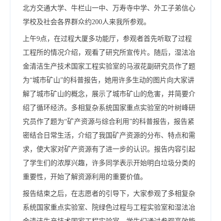
北方交通大学、牛栏山一中、万寿寺中学、外工子弟信心
学校及社会各界群众约200人来我所参观。
上午9点，在过程大厦多功能厅，参观者首先听取了过程
工程所的情况介绍，观看了研究所宣传片。随后，湿法冶
金清洁生产技术国家工程实验室的马淑花副研究员作了题
为“城市矿山”的科普报告，她用许多生动的图片向大家讲
解了城市矿山的概念，展示了城市矿山的危害，并简要介
绍了循环经济。多相复杂系统国家重点实验室的叶树峰研
究员作了题为“矿产资源与综合利用”的科普报告，报告紧
密结合日常生活，介绍了我国矿产资源的分布、特点和需
求，使大家对矿产资源有了进一步的认识。报告内容引起
了学生们的浓厚兴趣，许多同学表示开始明白垃圾分类的
重要性，开始了解资源利用的重要价值。
报告结束之后，在志愿者的引导下，大家参观了多相复杂
系统国家重点实验室、院绿色过程与工程实验室和湿法冶