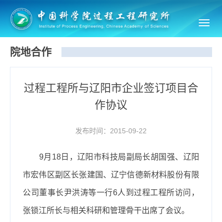
Toggl
navig
院地合作
过程工程所与辽阳市企业签订项目合
作协议
发布时间：2015-09-22
9
月
18
日，辽阳市科技局副局长胡国强、辽阳
市宏伟区副区长张建国、辽宁信德新材料股份有限
公司董事长尹洪涛等一行
6
人到过程工程所访问，
张锁江所长与相关科研和管理骨干出席了会议。