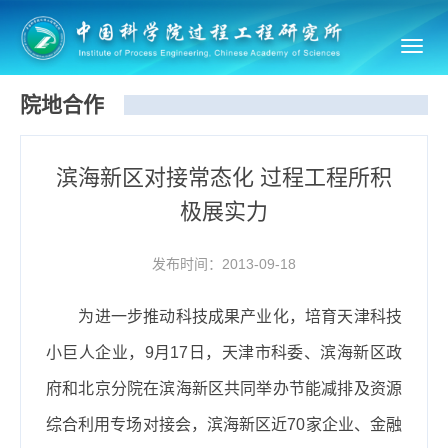
Toggl
navig
院地合作
滨海新区对接常态化 过程工程所积
极展实力
发布时间：2013-09-18
为进一步推动科技成果产业化，培育天津科技
小巨人企业，
9
月
17
日，天津市科委、滨海新区政
府和北京分院在滨海新区共同举办节能减排及资源
综合利用专场对接会，滨海新区近
70
家企业、金融