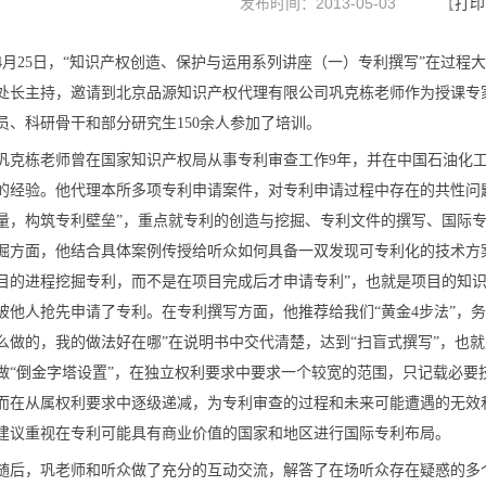
发布时间：2013-05-03
【
打印
4月25日，“知识产权创造、保护与运用系列讲座（一）专利撰写”在过
处长主持，邀请到北京品源知识产权代理有限公司巩克栋老师作为授课专
员、科研骨干和部分研究生150余人参加了培训。
巩克栋老师曾在国家知识产权局从事专利审查工作9年，并在中国石油化
的经验。他代理本所多项专利申请案件，对专利申请过程中存在的共性问
量，构筑专利壁垒”，重点就专利的创造与挖掘、专利文件的撰写、国际
掘方面，他结合具体案例传授给听众如何具备一双发现可专利化的技术方案
目的进程挖掘专利，而不是在项目完成后才申请专利”，也就是项目的知
被他人抢先申请了专利。在专利撰写方面，他推荐给我们“黄金4步法”，
么做的，我的做法好在哪”在说明书中交代清楚，达到“扫盲式撰写”，也
做“倒金字塔设置”，在独立权利要求中要求一个较宽的范围，只记载必要
而在从属权利要求中逐级递减，为专利审查的过程和未来可能遭遇的无效
建议重视在专利可能具有商业价值的国家和地区进行国际专利布局。
随后，巩老师和听众做了充分的互动交流，解答了在场听众存在疑惑的多