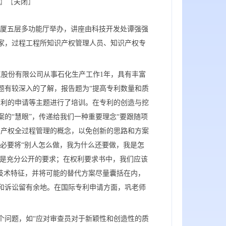
】【
关闭
】
程大厦五层多功能厅举办，讲座由科技开发处谭强强
家，过程工程所知识产权管理人员、知识产权专
工股份有限公司从事石化生产工作1年，具有丰富
题有较深入的了解，报告题为“提高专利数量和质
专利的申请等主题进行了培训。在专利的创造与挖
的“慧眼”，传递给我们一种重要理念“要跟随项
识产权全过程管理的概念，以免创新的思路和方案
务必要将“别人怎么做，我为什么还要做，我是怎
就是充分公开的要求；在权利要求书中，我们应该
技术特征，并将可能的替代方案尽量囊括在内，
和诉讼留有余地。在国际专利申请方面，巩老师
个问题，如“应对审查员对于新颖性和创造性的质