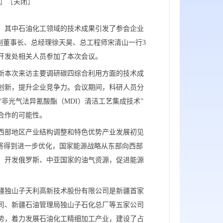
】【
关闭
】
果，其中石油化工领域的技术成果引发了参会企业
副董事长、总经理徐天昊、总工程师宋清山一行3
开发处相关人员参加了本次会议。
新本次来访主要调研碳四综合利用方面的技术成
创新，提升企业竞争力。会议期间，科研人员分
“非光气法异氰酸酯（MDI）清洁工艺集成技术”
合作的可能性。
，西部地区产业结构调整和特色优势产业发展初见
将得到进一步优化，国家能源战略从东部向西部
，开发俄罗斯、中亚国家的油气资源，促进能源
疆独山子天利高新技术股份有限公司是新疆首家
司、新疆石油管理局独山子石化总厂等五家公司
势，着力发展石油化工精细加工产业，建设了占