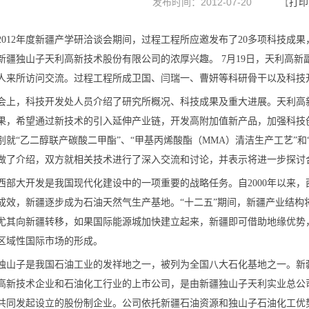
发布时间：2012-07-20
【
打印
2012年度新疆产学研洽谈会期间，过程工程所应邀发布了20多项科技成
新疆独山子天利高新技术股份有限公司的浓厚兴趣。 7月19日，天利高新
人来所访问交流。过程工程所成卫国、闫瑞一、曹妍等科研骨干以及科技
会上，科技开发处人员介绍了研究所概况、科技成果及重大进展。天利高
果，希望通过新技术的引入延伸产业链，开发高附加值新产品，加强科技
别就“乙二醇联产碳酸二甲酯”、“甲基丙烯酸酯（MMA）清洁生产工艺”和
做了介绍，双方就相关技术进行了深入交流和讨论，并表示将进一步探讨
西部大开发是我国现代化建设中的一项重要的战略任务。自2000年以来
成效，新疆逐步成为石油天然气生产基地。“十二五”期间，新疆产业结构
尤其向新疆转移，如果国际能源城加快建立起来，新疆即可借助地缘优势
区域性国际市场的形成。
独山子是我国石油工业的发祥地之一，被列为全国八大石化基地之一。新
高新技术企业和石油化工行业的上市公司，是由新疆独山子天利实业总公
共同发起设立的股份制企业。公司依托新疆石油资源和独山子石油化工优