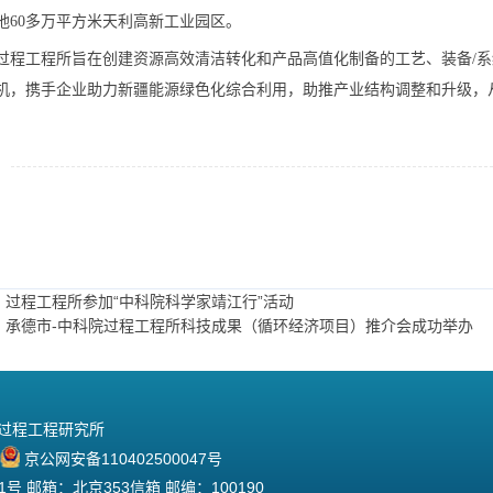
地60多万平方米天利高新工业园区。
过程工程所旨在创建资源高效清洁转化和产品高值化制备的工艺、装备/
机，携手企业助力新疆能源绿色化综合利用，助推产业结构调整和升级，
：过程工程所参加“中科院科学家靖江行”活动
：承德市-中科院过程工程所科技成果（循环经济项目）推介会成功举办
院过程工程研究所
京公网安备110402500047号
 邮箱：北京353信箱 邮编：100190