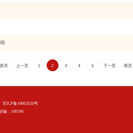
动
首页
上一页
1
2
3
4
5
下一页
尾页
：
京ICP备10002620号
：100190