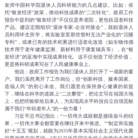
发挥中国科学院退休人员科研能力的几点建议。比如：依
托“银发经济”政策，推动科技成果的“二次转化”。政府工作
报告中提到的“银发经济”不仅仅是养老院，更包括适老科技
产品。建议定期组织“退休专家-企业对接会”，鼓励退休人
员利用毕生所学，将实验室里那些暂时无法产业化的“沉睡
专利”，或者已有的技术积累进行适老化改造（如生物传感
技术用于老年健康监测、新材料用于康复辅具等），在“银
发经济”的蓝海中实现成果转化。这不仅创造了经济价值，
更是将科研成果写在了人民健康事业上。
他说：政府工作报告为我们退休人员打开了一扇新的窗
户。我们虽然离开了工作岗位，但“创新科技、服务国家、
造福人民”的初心未改。我们愿意在保持身心健康的前提
下，继续在科学的道路上“二次攀登”，把论文写在祖国大地
上，也把经验留给后来人，为实现高水平科技自立自强贡献
属于我们“年轻老年人”的一份力量！
习近平总书记指出：“一切伟大成就都是接续奋斗的结
果，一切伟大事业都需要在继往开来中推进。”“制定和实施
好‘十五五’规划，就能为2035年基本实现社会主义现代化奠