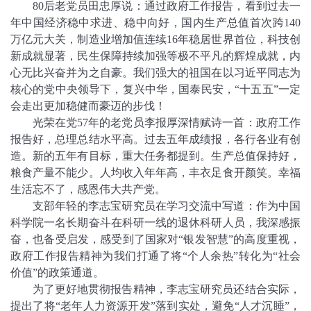
80后老党员田忠厚说：通过政府工作报告，看到过去一
年中国经济稳中求进、稳中向好，国内生产总值首次跨140
万亿元大关，制造业增加值连续16年稳居世界首位，科技创
新成就显著，民生保障持续加强等极不平凡的辉煌成就，内
心无比兴奋并为之自豪。我们强大的祖国在以习近平同志为
核心的党中央领导下，复兴中华，国泰民安，“十五五”一定
会走出更加稳健而豪迈的步伐！
光荣在党57年的老党员李报厚深情赋诗一首：政府工作
报告好，总理总结水平高。过去五年成绩报，各行各业有创
造。新的五年有目标，重大任务都提到。生产总值保持好，
粮食产量不能少。人均收入年年高，丰衣足食开颜笑。幸福
生活忘不了，感恩伟大共产党。
支部年轻的李志宝研究员在学习交流中写道：作为中国
科学院一名长期奋斗在科研一线的退休科研人员，我深感振
奋，也备受启发，感受到了国家对“银发智慧”的高度重视，
政府工作报告精神为我们打通了将“个人余热”转化为“社会
价值”的政策通道。
为了更好地贯彻报告精神，李志宝研究员还结合实际，
提出了将“老年人力资源开发”落到实处，避免“人才沉睡”，