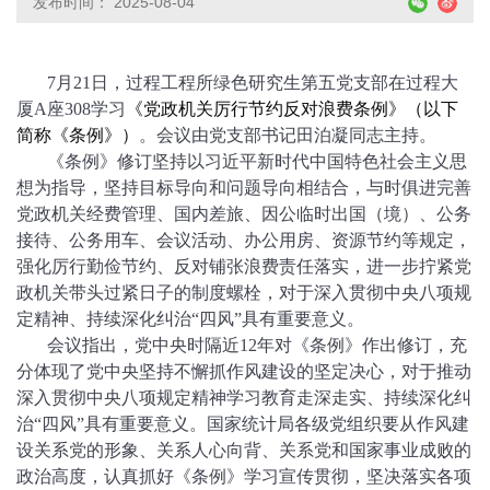
发布时间： 2025-08-04
7月21日，过程工程所绿色研究生第五党支部在过程大
厦A座308学习
《党政机关厉行节约反对浪费条例》（以下
简称《条例》）
。会议由党支部书记田泊凝同志主持。
《条例》修订坚持以习近平新时代中国特色社会主义思
想为指导，坚持目标导向和问题导向相结合，与时俱进完善
党政机关经费管理、国内差旅、因公临时出国（境）、公务
接待、公务用车、会议活动、办公用房、资源节约等规定，
强化厉行勤俭节约、反对铺张浪费责任落实，进一步拧紧党
政机关带头过紧日子的制度螺栓，对于深入贯彻中央八项规
定精神、持续深化纠治“四风”具有重要意义。
会议指出，党中央时隔近
12年对《条例》作出修订，充
分体现了党中央坚持不懈抓作风建设的坚定决心，对于推动
深入贯彻中央八项规定精神学习教育走深走实、持续深化纠
治“四风”具有重要意义。国家统计局各级党组织要从作风建
设关系党的形象、关系人心向背、关系党和国家事业成败的
政治高度，认真抓好《条例》学习宣传贯彻，坚决落实各项