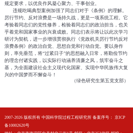
规定要求，以优良作风凝心聚力、干事创业。
违规吃喝典型案例加强了同志们对于《条例》的理解。
厉行节约、反对浪费是一场持久战，更是一项系统工程。它
考验着同志们的党性修养，检验着同志们的政治担当，也关
乎着党和国家事业的兴衰成败。同志们表示将让以此次学习
研讨为契机，进一步增强贯彻执行《党政机关厉行节约反对
浪费条例》的政治自觉、思想自觉和行动自觉。要以身作
则，率先垂范，将“过紧日子”的思想融入日常，将勤俭节约
的理念付诸实践，以实际行动涵养清廉之风，筑牢奋斗之
基，为全面建设社会主义现代化国家、实现中华民族伟大复
兴的中国梦而不懈奋斗！
（绿色研究生第五党支部）
2007-
2026 版权所有 中国科学院过程工程研究所 备案序号：
京ICP
备10002620号