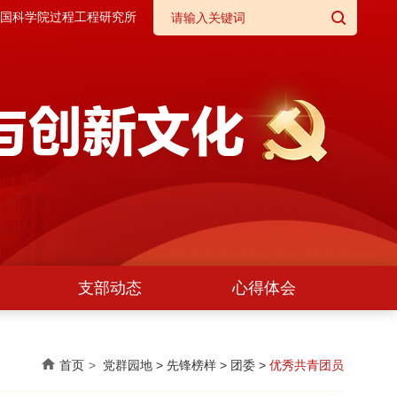
国科学院过程工程研究所
支部动态
心得体会
首页
党群园地
>
先锋榜样
>
团委
>
优秀共青团员