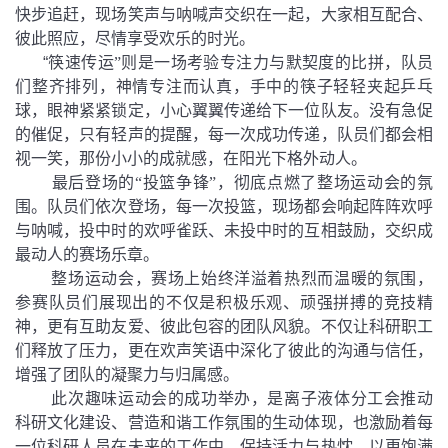
快步追赶，现场笑声与呐喊声交织在一起，大家相互配合、
彼此照应，尽情享受欢乐的时光。
“
筷速传运”则是一场考验专注力与默契度的比拼，队员
们整齐排列，神情专注而认真，手中的筷子轻轻夹起乒乓
球，眼神紧紧锁定，小心翼翼传递给下一位队友。没有急促
的催促，只有轻声的提醒，每一次成功传递，队员们都会相
视一笑，那份小小的成就感，在阳光下格外动人。
最后登场的“投篮争锋”，彻底点燃了整场运动会的氛
围。队员们依次登场，每一次投篮，现场都会响起阵阵欢呼
与呐喊，投中时的欢呼雀跃、未投中时的互相鼓励，交织成
最动人的赛场乐章。
整场运动会，赛场上始终洋溢着热烈而温暖的氛围，
参赛队员们展现出的不仅是积极乐观、顽强拼搏的竞技精
神，更有互助友爱、彼此包容的团队风貌。不仅让科研职工
们释放了压力，更在欢声笑语中深化了彼此的沟通与信任，
增强了团队的凝聚力与归属感。
此次趣味运动会的成功举办，是离子液体分工会推动
科研文化建设、营造和谐工作氛围的生动体现，也激励着每
一位科研人员在未来的工作中，保持活力与热忱，以更饱满