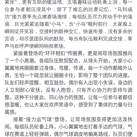
紧张
”，更有互助的暖温情。五项趣味运动轮番上演，每一
位参与者都沉浸其中，留下了难忘的比赛记忆。“马到成
功”接力赛率先点燃赛场激情，每组队员尽力挥动手中的蒲
扇，目光紧紧追随着“小马”，当“小马”顺利前行，大家脸上
瞬间绽开笑容，交接时的眼神交汇、快速衔接，没有多余的
言语，却尽显团队间的默契。每当有队伍顺利完成交接，掌
声与欢呼声便瞬间响彻赛场。
紧接着登场的“环环相扣”传圈赛，更是将现场氛围推向
了一个小高潮。各组队伍默契配合，从排头开始，大家小心
翼翼地将圈圈套过身体，弯腰、传递，每一个动作都格外认
真，生怕一个疏忽就让圈圈卡住，影响了整个团队的进度。
队友们轻声提醒、相互鼓劲，偶尔有人出现小失误，身边的
人立刻耐心安抚，没有人抱怨，只有齐心协力的坚持与调
整。这种不分彼此、同心协力的氛围，让每一位参与者都倍
感温暖，也让大家在欢声笑语中，感受到了集体的力量与归
属感。
接着“接力运气球”登场，让现场氛围变得更加活泼热
闹。每组队员轮番上阵，小心翼翼地击打着手边的气球，气
球在赛道上轻轻弹跳，偶尔气球调皮地偏离路线，队员们便