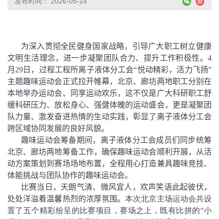
发布时间： 2026-05-14
为深入贯彻全民健身国家战略，引导广大职工树立健康
文明生活理念，进一步凝聚团队合力、提升工作积极性。
4
月
29
日，过程工程所离子液体分工会“悦动精彩，活力飞扬”
主题趣味运动会正式拉开帷幕，北京、廊坊两地职工分别在
本地举办运动会、同享运动欢乐，这不仅是广大科研职工舒
缓科研压力、放松身心、强健体魄的运动盛会，更是凝聚团
队力量、激发奋进热情的生动实践，彰显了离子液体分工会
跨区域协同发展的良好风貌。
趣味运动会筹备期间，离子液体分工会成员们同步统筹
北京、廊坊两地筹备工作，确保趣味运动会顺利开展，从活
动方案策划到赛场场地布置，全程用心打造兼具趣味竞技、
体能挑战与团队协作的趣味运动会。
比赛当日，天朗气清、微风宜人，欢声笑语此起彼伏，
处处洋溢着温馨热烈的浓厚氛围。
本次北京主场运动会共设
置了五个精彩纷呈的比赛项目，赛场之上，既有比拼的“
小