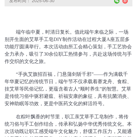
发布时间： 2025-06-30
端午临中夏，时清日复长。值此端午来临之际，一场
别开生面的艾草手工皂DIY制作活动在过程大厦A座五层多
功能厅圆满举行。本次活动由所工会精心策划，手工艺协会
全力承办，吸引了30余位职工热情参与，共赴这场传统与手
作交织的文化之旅。
“手执艾旗招百福，门悬蒲剑斩千邪”——作为满载千
年华夏记忆的传统节日，端午节不仅承载着赛龙舟、食粽、
挂艾草等民俗记忆，更蕴含着古人“顺时养生”的智慧。艾草
是传统习俗中驱邪避瘟、祈福安康的象征，具有抗菌消炎、
安神助眠等功效，更是中医药文化的鲜活符号。
在粽叶飘香的时节里，职工亲艾草手工皂制作，将传
统习俗与手工创作结合，传承和弘扬中华优秀传统文化。本
次活动既让职工感受端午文化魅力，舒缓工作压力，又能通