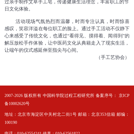
过亲手制作艾草手工皂，传递健康生活理念，丰富职工的节
日文化体验。
活动现场气氛热烈而温馨，时而专注认真，时而惊喜
感叹，笑容洋溢在每位职工的脸上。通过手工活动不仅静下
心来感受了传统文化，也通过“看得见、摸得着、闻得到”的
解压放松手作体验，让中医药文化从典籍走入了现实生活，
让端午的仪式感延伸至指尖与心间。
（手工艺协会）
2007-
2026 版权所有 中国科学院过程工程研究所 备案序号：
京ICP
备10002620号
地址：北京市海淀区中关村北二街1号 邮箱：北京353信箱 邮编：
100190
电话：010-62554241 传真：010-62561822