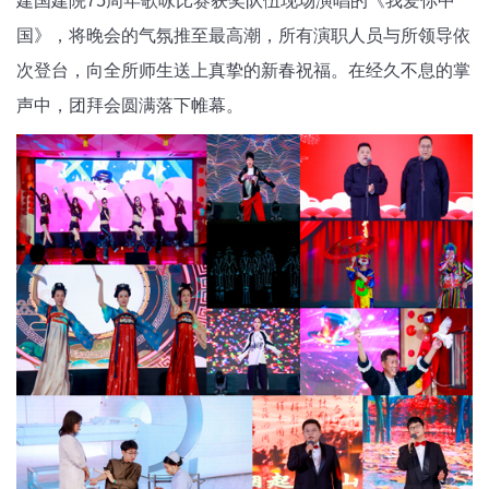
建国建院75周年歌咏比赛获奖队伍现场演唱的《我爱你中
国》，将晚会的气氛推至最高潮，所有演职人员与所领导依
次登台，向全所师生送上真挚的新春祝福。在经久不息的掌
声中，团拜会圆满落下帷幕。