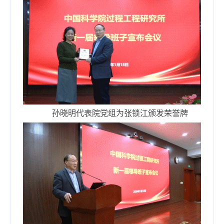
孙晓明代表院党组为张锁江颁发荣誉牌