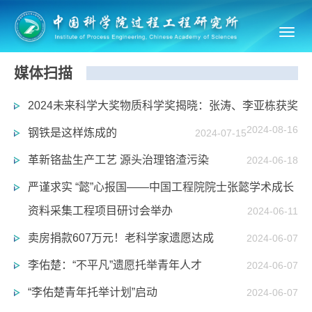
Toggl
navig
媒体扫描
2024未来科学大奖物质科学奖揭晓：张涛、李亚栋获奖
2024-08-16
钢铁是这样炼成的
2024-07-15
革新铬盐生产工艺 源头治理铬渣污染
2024-06-18
严谨求实 “懿”心报国——中国工程院院士张懿学术成长
资料采集工程项目研讨会举办
2024-06-11
卖房捐款607万元！老科学家遗愿达成
2024-06-07
李佑楚：“不平凡”遗愿托举青年人才
2024-06-07
“李佑楚青年托举计划”启动
2024-06-07