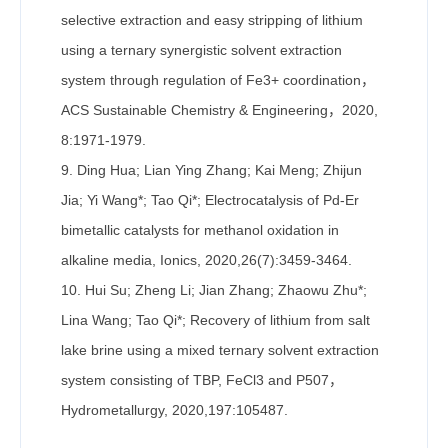
selective extraction and easy stripping of lithium
using a ternary synergistic solvent extraction
system through regulation of Fe3+ coordination，
ACS Sustainable Chemistry & Engineering，2020,
8:1971-1979.
9. Ding Hua; Lian Ying Zhang; Kai Meng; Zhijun
Jia; Yi Wang*; Tao Qi*; Electrocatalysis of Pd-Er
bimetallic catalysts for methanol oxidation in
alkaline media, Ionics, 2020,26(7):3459-3464.
10. Hui Su; Zheng Li; Jian Zhang; Zhaowu Zhu*;
Lina Wang; Tao Qi*; Recovery of lithium from salt
lake brine using a mixed ternary solvent extraction
system consisting of TBP, FeCl3 and P507，
Hydrometallurgy, 2020,197:105487.