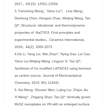
2017，43(15): 12551-12556.
3. Fancheng Meng；Yahui Liu*； Lina Wang；
Desheng Chen; Hongxin Zhao, Weijing Wang; Tao
Qi*; Structural, vibrational, and thermodynamic
properties of -Na2TiO3: First-principles and
experimental studies，Ceramics International，
2018，44(2), 2065-2073.
4.Da Li; Yang Liu; Wei Zhao*; Yiying Gao; Lei Cao;
Yahui Liu;Weijing Wang, Lingyun Yi; Tao Qi*;
Synthesis of Ce modified Li4Ti5O12 using biomass
as carbon source, Journal of Electroanlytical
Chemistry, 2019, 851:113441.
5. Kai Meng; Shuxian Wen; Lujing Liu; Zhijun Jia;
Yi Wang*; Zhigang Shao; Tao Qi*; Vertically grown
MoS2 nanoplates on VN with an enlarged surface