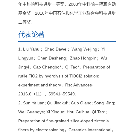
年中科院科技进步一等奖，2003年中科院－拜耳启动
基金奖，2018年中国石油和化学工业联合会科技进步
二等奖。
代表论著
1. Liu Yahui；Shao Dawei；Wang Weijing；Yi
Lingyun；Chen Desheng；Zhao Hongxin；Wu
Jingyi；Cao Chengbo*；Qi Tao*；Preparation of
rutile TiO2 by hydrolysis of TiOCl2 solution:
experiment and theory，Rsc Advances，
2016.6（11）：59541~59549.
2. Sun Yajuan; Qu Jingkui*; Guo Qiang; Song Jing;
Wei Guangye; Xi Xinguo; Hou Guihua, Qi Tao*;
Preparation of fine-grained silica-doped zirconia
fibers by electrospinning，Ceramics International，