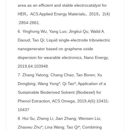
area as an efficient and stable electrocatalyst for
HER，ACS Applied Energy Materials，2019，2(4)
:2854-2861.
6. Yinghong Wu; Yang Luo; Jingkui Qu; Walid A.
Daoud; Tao Qi; Liquid single-electrode triboelectric
nanogenerator based on graphene oxide
dispersion for wearable electronics, Nano Energy,
2019,64:103948.
7. Zhang Yatong; Chang Chao; Tan Boren; Xu
Dongbing; Wang Yong*; Qi Tao*; Application of a
Sustainable Bioderived Solvent (Biodiesel) for
Phenol Extraction, ACS Omega, 2019,4(6):10431-
10437
8. Hui Su; Zheng Li; Jian Zhang; Wensen Liu;
Zhaowu Zhu*; Lina Wang; Tao Qi*; Combining