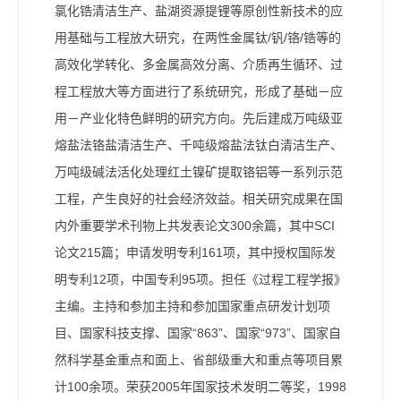
氯化锆清洁生产、盐湖资源提锂等原创性新技术的应
用基础与工程放大研究，在两性金属钛/钒/铬/锆等的
高效化学转化、多金属高效分离、介质再生循环、过
程工程放大等方面进行了系统研究，形成了基础－应
用－产业化特色鲜明的研究方向。先后建成万吨级亚
熔盐法铬盐清洁生产、千吨级熔盐法钛白清洁生产、
万吨级碱法活化处理红土镍矿提取铬铝等一系列示范
工程，产生良好的社会经济效益。相关研究成果在国
内外重要学术刊物上共发表论文300余篇，其中SCI
论文215篇；申请发明专利161项，其中授权国际发
明专利12项，中国专利95项。担任《过程工程学报》
主编。主持和参加主持和参加国家重点研发计划项
目、国家科技支撑、国家“863”、国家“973”、国家自
然科学基金重点和面上、省部级重大和重点等项目累
计100余项。荣获2005年国家技术发明二等奖，1998