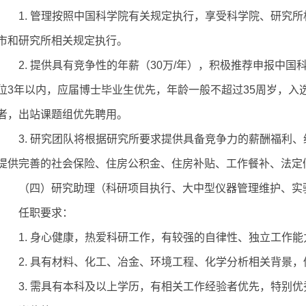
1.
管理按照中国科学院有关规定执行，享受科学院、研究所
市和研究所相关规定执行。
2.
提供具有竞争性的年薪（3
0
万/年），积极推荐申报中国
位
3年以内，应届博士毕业生优先
，
年龄一般不超过35周岁
，入
者，出站课题组优先聘用。
3.
研究团队将根据研究所要求提供具备竞争力的薪酬福利、
提供完善的社会保险、住房公积金、住房补贴、工作餐补、法定
（四）研究助理（科研项目执行、大中型仪器管理维护、实
任职
要求：
1. 身心健康，热爱科研工作，有较强的自律性、独立工作
2. 具有
材料、
化工、冶金、环境工程、化学分析相关背景
，
3. 需
具有
本科
及以上学历
，
有相关
工作
经验者优先
，
特别优