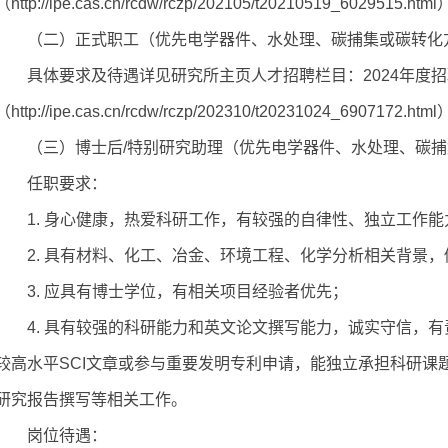
（
http://ipe.cas.cn/rcdw/rczp/202105/t20210519_6029515.html
（二）正式职工（优先电学器件、水处理、碳捕集或碳转化
具体
要求及待遇详见
研究所主页
人才招聘栏目：
2024年度
招
（
http://ipe.cas.cn/rcdw/rczp/202310/t20231024_6907172.html
（三
）博士后
/特别
研究助理
（优先电学器件、水处理、碳捕
任职
要求：
1. 身心健康，热爱科研工作，有较强的自律性、独立工作
2. 具有
材料、
化工、冶金、环境工程、化学分析相关背景
，
3.
应具有博士学位，
有相关项目经验者优先；
4.
具有较强的科研能力和英文论文撰写能力，诚实守信，有
较高水平SCI文章或参与重要发明专利申请，能独立承担科研课
研究报告撰写等相关工作。
岗位
待遇：