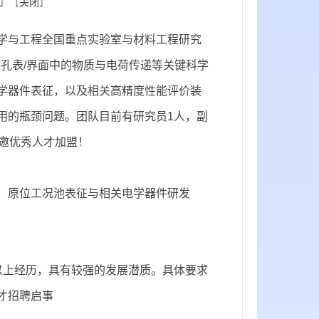
】【
关闭
】
学与工程全国重点实验室与材料工程研究
绕软孔表/界面中的物质与电荷传递等关键科学
学器件表征，以及相关高精度性能评价装
用的瓶颈问题。团队目前有研究员1人，副
邀优秀人才加盟！
、原位工况池表征与相关电学器件研发
以上经历
，具有较强
的发展潜质。
具体
要求
才
招聘启事