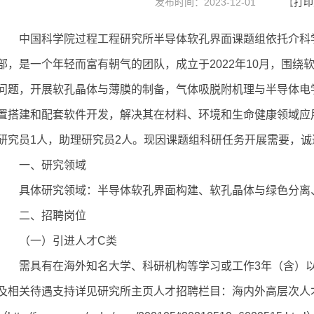
发布时间：2023-12-01
【
打印
中国科学院过程工程研究所
半导体软孔界面课题组
依托介科
部，是一个年轻而富有朝气的团队，成立于
2022年10月，围
问题，开展软孔晶体与薄膜的制备，气体吸脱附机理与半导体电
置搭建和配套软件开发，解决其在材料、环境和生命健康领域应
研究员1人，助理研究员2人。
现因
课题组科研任务开展
需要，诚
一、研究领域
具体研究领域：
半导体软孔界面构建、软孔晶体与绿色分离
二
、招聘岗位
（一）引进
人才C类
需
具有在海外知名大学、科研机构等学习或工作3年（含）
及相关待遇支持
详见研究所主页
人才招聘栏目：
海内外高层次人