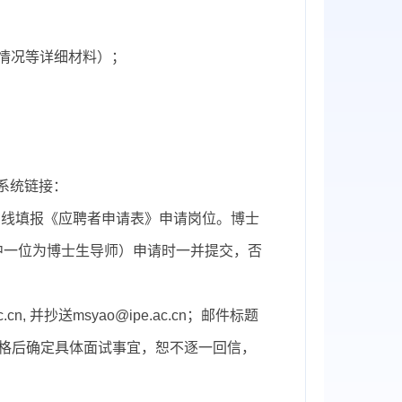
奖情况等详细材料）；
系统链接：
x，注册新用户，在线填报《应聘者申请表》申请岗位
。博士
中一位为博士生导师
）申请时一并提交，否
.cn,
并抄送
msyao@ipe.ac.cn
；
邮件标题
合格后确定具体面试事宜，恕不逐一回信，