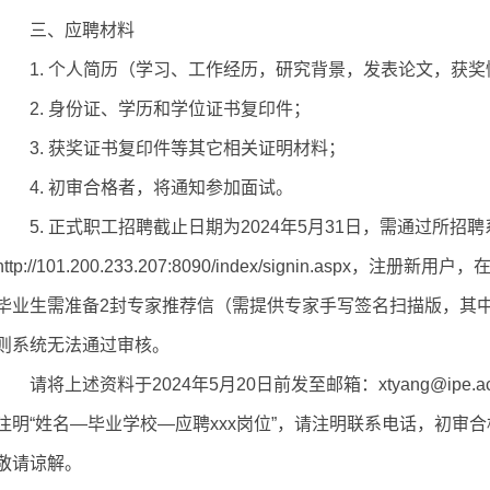
三
、应聘材料
1. 个人简历（学习、工作经历，研究背景，发表论文，获
2. 身份证、学历和学位证书复印件；
3. 获奖证书复印件等其它相关证明材料；
4. 初审合格者，将通知参加面试。
5
.
正式职工
招聘
截止
日期为
2024年5月31日
，
需
通过
所招聘
http://101.200.233.207:8090/index/signin.asp
毕业生需准备
2封专家推荐信（需提供专家手写签名扫描版
，其
则系统无法通过审核。
请
将上述资料
于2024年5月20日
前发至邮箱：xtyang@ipe.ac
注明“姓名—毕业学校—应聘xxx岗位”，请注明联系电话，初审
敬请谅解。