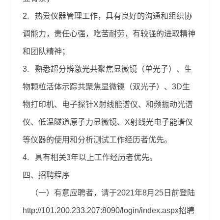
2.
热爱仪器管理工作，具有良好的沟通和组织协
调能力，责任心强，吃苦耐劳，有较强的进取精神
和团队精神；
3.
熟悉超分辨激光共聚焦显微镜（单光子）、生
物颗粒活体示踪共聚焦显微镜（双光子）、
3D
生
物打印机、电子探针
X
射线能谱仪、和频振动光谱
仪、低温隧道原子力显微镜、
X
射线光电子能谱仪
等仪器的使用和分析测试工作经历者优先。
4.
具有相关
3
年以上工作经历者优先。
四、招聘程序
（一）有意应聘者，请于
2021
年
8
月
25
日前登陆
http://101.200.233.207:8090/login/index.aspx
招聘