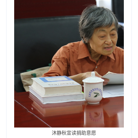
沐静秋宣读捐助意愿