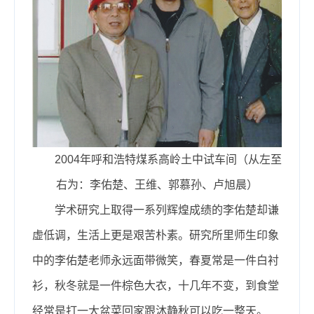
2004年呼和浩特煤系高岭土中试车间（从左至
右为：李佑楚、王维、郭慕孙、卢旭晨）
学术研究上取得一系列辉煌成绩的李佑楚却谦
虚低调，生活上更是艰苦朴素。研究所里师生印象
中的李佑楚老师永远面带微笑，春夏常是一件白衬
衫，秋冬就是一件棕色大衣，十几年不变，到食堂
经常是打一大盆菜回家跟沐静秋可以吃一整天。