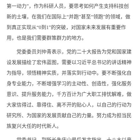
第一动力”，作为科研人员，要思考如何产生支持科技创
新的土壤，在我们在国际上“并跑”甚至“领跑”的领域，做
到真正实现从“
0
到1
”
的突破，对国家未来发展有重要作
用，也是我们需要群策群力的地方。
党委委员刘仲青表示，党的
二十大报告为党和国家建
设发展描绘了宏伟蓝图，需要
以
习近平
总书记的讲话精神
为指导
，领悟精神实质，并落实到行动中。要
不断强化自
身专业能力，不断增强学习的主动性、创造性，强化服务
意识、提升服务能力，千方百计为
广大职工
排忧解难，做
大家
信得过、靠得住、离不开的贴心人
，以自己的行动为
研究所、为国家的发展贡献自己的力量。
努力成为担当民
族复兴大任的时代新人。
党委书记、副所长朱庆山最后发言指出，十八大以来