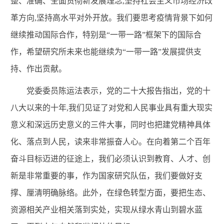
整、准确、全面贯彻新发展理念,坚持社会主义市场经济改
革方向,坚持高水平对外开放
。我们要思考疫情背景下如何
继续推动国际合作，特别是“一带一路”框架下的国际合
作，希望研究所未来也能继续为“一带一路”发展提供支
持、作出贡献。
党委委员陈运法表示，党的二十大报告指出，
党的十
八大以来的十年,我们
见证
了对党和人民事业具有重大现实
意义和深远历史意义的三件大事
，同时也把建党精神具体
化、落点到人民，读来非常振奋人心。在向着第二个百年
奋斗目标迈进的征途上，我们必须认识到教育、人才、创
新是非常重要的事，作为国家研究队伍，我们要做好支
撑、厘清明确脉络。此外，在绿色转型方面，要把生态、
资源相关产业相关落到实处，实现从绿水青山到碧水蓝