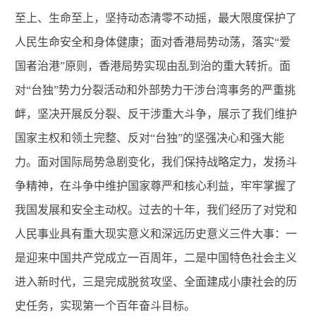
至上、生命至上，坚持动态清零不动摇，最大限度保护了
人民生命安全和身体健康
；面对香港局势动荡，落实“爱
国者治港”原则，香港局势实现由乱到治的重大转折。面
对“
台独
”
势力分裂活动和外部势力干涉台湾事务的严重挑
衅，坚决开展反分裂、反干涉重大斗争，展示了我们维护
国家主权和领土完整、反对
“
台独
”
的坚强决心和强大能
力。
面
对国际局势急剧变化，我们保持战略定力，发扬斗
争精神，在斗争中维护国家尊严和核心利益，牢牢掌握了
我国发展和安全主动权。
过去的十年，我们经
历了对党和
人民事业具有重大现实意义和深远历史意义三件大事：一
是迎来中国共产党成立一百周年，二是中国特色社会主义
进入新时代，三是完成脱贫攻坚、全面建成小康社会的历
史任务，实现第一个百年奋斗目标。