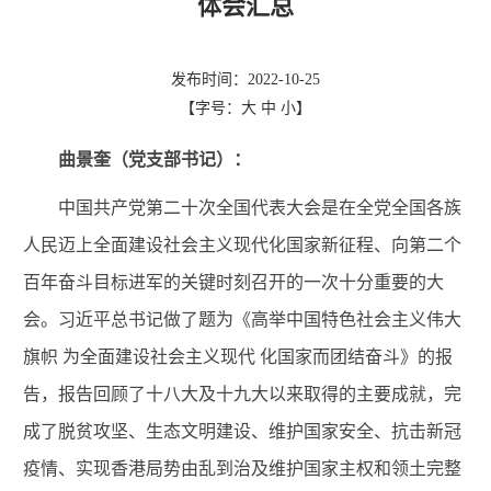
体会汇总
发布时间：2022-10-25
【字号：
大
中
小
】
曲景奎（党支部书记）：
中国共产党第二十次全国代表大会是在全
党全国各族
人民迈上全面建设社会主义现代化国家新征程、向第二个
百年奋斗目标进军的关键时刻召开的一次十分重要的大
会。
习近平总书记做了题为
《
高举中国特色社会主义伟大
旗帜
为全面建设社会主义现代 化国家而团结奋斗
》
的报
告，报告回顾了十八大及十九大以来取得的主要成就，
完
成了
脱贫攻坚
、
生态文明建设
、
维护国家安全
、抗击新冠
疫情、
实现香港局势由乱到治
及维护国家
主权和领土完整