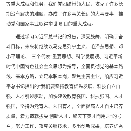
等重大成就和任务，
我们党团结带领人民，攻克了许多长
期没有解决的难题，办成了许多事关长远的大事要事，推
动
党和国家事业取得举世瞩
目的重大成就。
通过学习习近平总书记的报告，深受鼓舞，明确了奋
斗目标，未来将继续以
马克思列宁主义、毛泽东思想、邓
小平理论、“三个代表”重要思想、科学发展观
、习近平
新
时代中国特色社会主义思想
为指导
，全面贯彻党的基本路
线、基本方略，
立足本职本岗，聚焦主责主业，响应习近
平总书记提出的“
我们要坚持教育优先发展、科技自立自
强、人才引领驱动，加快建设教育强国、科技强国、人才
强国，坚持为党育人、为国育才，全面提高人才自主培养
质量，着力造就拔尖 创新人才，聚天下英才而用之
”的号
召，努力工作，攻克关键技术，多出创新成果，培养优秀