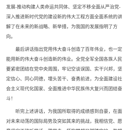
发展-推动构建人类命运共同体、坚定不移全面从严治党-
深入推进新时代党的建
设新的伟大工程
方面全面系统的讲
解了在未来的新战略、新举措，为我国的发展指明了方
向。
最后讲话指出党用伟大奋斗创造了百年伟业，也一定
能用新
的伟大奋斗创造新的伟业。全党全军全国各族人民
要紧密团结在党中央周围，牢记空谈误国、实干兴邦，坚
定信心、同
心同德，埋头苦干、奋勇前进，为全面建设社
会主义现代化
国家、全面推进中华民族伟大复兴而团结奋
斗！
听完上述讲话，为我国所取得的成绩感到自豪，在面
对未来动荡的国际局势及突如其来的挑战，我相信党、愿