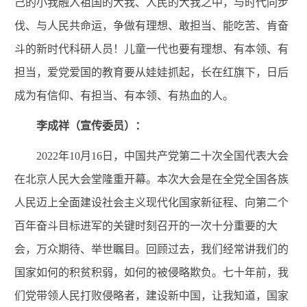
己的小我融入祖国的大我、人民的大我之中，与时代同步
伐、与人民共命运，争做有理想
、
敢担当、能吃苦、肯奋
斗的新时代
科研人员
！
儿童
一代
也要
有理想、有本领、有
担当，
爱党爱国的教育要从娃娃抓起，长在红旗下，日后
成为有信仰、有担当、有本领、有热血的人。
李成祥（宣传委员）：
2022年10月16日，中国共产党第二十次全国代表大会
在北京人民大会堂隆重开幕。
本次大会
是在全党全国各族
人民迈上全面建设社会主义现代化国家新征程、向第二个
百年奋斗目标进军的关键时刻召开的一次十分重要的大
会，万众期待、举世瞩目。
回顾过去，我们经常讲我们的
国家如何的积贫积弱，如何的被侵略欺负。七十年前，我
们党带领人民打败侵略者，建设新中国，让我知道，国家