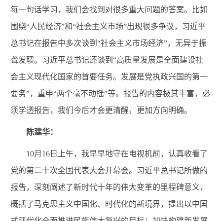
每一句话学习，我们会找到对很多重大问题的答案。比如
围绕“人民经济”和“社会主义市场”出现很多争议，
习近平
总书记在报告中多次谈到“社会主义市场经济”，无异于振
聋发聩。
习近平
总书记还谈到“高质量发展是全面建设社
会主义现代化国家的首要任务。发展是党执政兴国的第一
要务”，重申“两个毫不动摇”等。报告的内容极其丰富，必
须学透报告，我们今后
才
会更清醒，更加方向明确。
陈建华：
10月1
6
日上午，我早早地守在电视机前，认真收看了
党的第二十次全国代表大会开幕会。习近平总书记所做的
报告，深刻阐述了新时代十年的伟大变革的里程碑意义，
概括了马克思主义中国化、时代化的新境界，提出以中国
式现代化全面推进民族伟大复兴的目标；加快构建新发展