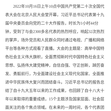
2022年10月16日上午10点中国共产党第二十次
全国
代
表大会在北京
人民大会堂开幕
，习近平
总书记代表第十九
届中央委员会向党的二十大作报告，时长为
1小时44分
钟，受到了与会2
3
00多名代表的热烈呼应，
响起32次热烈
的掌声，
场外党员和人民群众同时通过电视、广播和网络
平台等各种方式观看了直播。
大会的主题是：高举中国特
色社会主义伟大旗帜，全面贯彻新时代中国特色社会主义
思想、弘扬伟大建党精神，自信自强、守正创新，踔厉奋
发、勇毅前行，为全面建设社会主义现代化国家、全面推
进中华民族伟大复兴而团结奋斗。习近平总书记
的报告总
结了自十九大五年以来的工作成果，也回顾了自十八大十
年以来取得的
重要
成绩，
15个
主题涉及国家层面、社会层
面关注的各个焦点领域。
在未来的一周时间，各个代表团