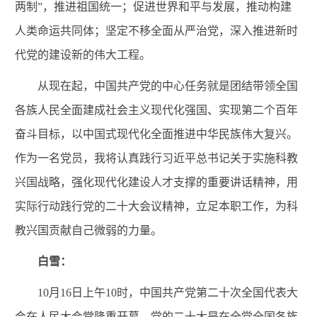
两制”，推进祖国统一；促进世界和平与发展，推动构建
人类命运共同体；坚定不移全面从严治党，深入推进新时
代党的建设新的伟大工程。
从现在起，中国共产党的中心任务就是团结带领全国
各族人民全面建成社会主义现代化强国、实现第二个百年
奋斗目标，以中国式现代化全面推进中华民族伟大复兴。
作为一名
党员，我将认真践行习
近平
总书记关于
实施科教
兴国战略，强化现代化建设人才支撑
的重要讲话精神，用
实际行动践行党的二十大会议精神，
立足本职工作，
为
科
教兴国
贡献
自己微弱的
力量
。
白雪：
10月16日上午10时，中国共产党第二十次全国代表大
会在人民大会堂隆重开幕。党的二十大是在全党全国各族