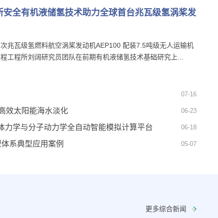
所安全有机液储氢技术助力全球首台兆瓦级氢涡桨发
次兆瓦级氢燃料航空涡桨发动机AEP100 配装7.5吨级无人运输机
程工程所刘阔研究员团队在前期有机液储氢技术基础研究上...
07-16
现高效太阳能海水淡化
06-23
体力学与分子动力学全自动智能模拟计算平台
06-18
模型体系典型应用案例
05-07
更多综合新闻