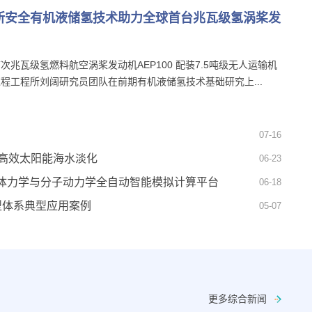
所安全有机液储氢技术助力全球首台兆瓦级氢涡桨发
次兆瓦级氢燃料航空涡桨发动机AEP100 配装7.5吨级无人运输机
程工程所刘阔研究员团队在前期有机液储氢技术基础研究上...
07-16
现高效太阳能海水淡化
06-23
体力学与分子动力学全自动智能模拟计算平台
06-18
模型体系典型应用案例
05-07
更多综合新闻