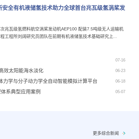
所安全有机液储氢技术助力全球首台兆瓦级氢涡桨发
次兆瓦级氢燃料航空涡桨发动机AEP100 配装7.5吨级无人运输机
程工程所刘阔研究员团队在前期有机液储氢技术基础研究上...
07-16
现高效太阳能海水淡化
06-23
体力学与分子动力学全自动智能模拟计算平台
06-18
模型体系典型应用案例
05-07
更多综合新闻